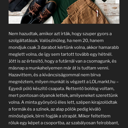
Nem hazudtak, amikor azt írták, hogy szuper gyors a
szolgáltatásuk. Valószínűleg, ha nem 20, hanem
mondjuk csak 3 darabot kértünk volna, akkor hamarabb
meglett volna, de így sem tartott tovább egy hétnél.
Jött is az értesítő, hogy a futárnál van a csomagunk, és
másnap a munkahelyemen már át is tudtam venni.
Hazavittem, és a kíváncsiságommal nem bírva
megnéztem, milyen munkát is végzett a LOLmarkt.hu –
Egyedi póló készítő csapata. Rettentő boldog voltam,
mert pontosan olyanok lettek, amilyeneket szerettünk
volna. A minta gyönyörű éles lett, szépen kirajzolódtak
a formák és a színek, az alap pólók pedig kiváló
minőségűek, bírni fogják a strapát. Mikor feltettem
róluk egy képet a csoportba, az szabályosan felrobbant,