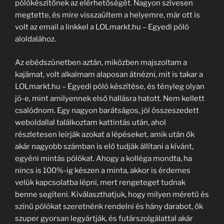
pólókészítőnek az elérhetőségét. Nagyon szívesen
megtette, és mire visszaültem a helyemre, már ott is
volt az email a linkkel a LOLmarkt.hu – Egyedi póló
aloldalához.
Az ebédszünetben aztán, miközben majszoltam a
kajámat, volt alkalmam alaposan átnézni, mit is takar a
LOLmarkt.hu – Egyedi póló készítése, és tényleg olyan
jó-e, mint amilyennek első hallásra hatott. Nem kellett
csalódnom. Egy nagyon barátságos, jól összeszedett
weboldallal találkoztam kattintás után, ahol
részletesen leírják azokat a lépéseket, amik után ők
akár nagyobb számban is elő tudják állítani a kívánt,
egyéni mintás pólókat. Ahogy a kolléga mondta, ha
nincs is 100%-ig készen a minta, akkor is érdemes
velük kapcsolatba lépni, mert rengeteget tudnak
benne segíteni. Kiválaszthatjuk, hogy milyen méretű és
színű pólókat szeretnénk rendelni és hány darabot, ők
szuper gyorsan legyártják, és futárszolgálattal akár