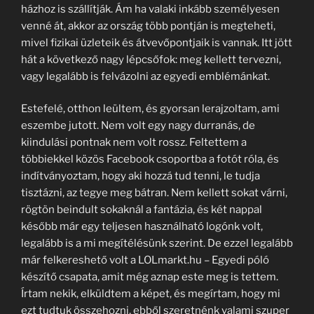
házhoz is szállítják. Ám ha valaki inkább személyesen
venné át, akkor az ország több pontján is megteheti,
mivel fizikai üzleteik és átvevőpontjaik is vannak. Itt jött
hát a következő nagy lépcsőfok: meg kellett tervezni,
vagy legalább is felvázolni az egyedi emblémánkat.
Estefelé, otthon leültem, és gyorsan lerajzoltam, ami
eszembe jutott. Nem volt egy nagy durranás, de
kiindulási pontnak nem volt rossz. Feltettem a
többiekkel közös Facebook csoportba a fotót róla, és
indítványoztam, hogy aki hozzá tud tenni, le tudja
tisztázni, az tegye meg bátran. Nem kellett sokat várni,
rögtön beindult sokaknál a fantázia, és két nappal
később már egy teljesen használható logónk volt,
legalább is a mi megítélésünk szerint. De ezzel legalább
már felkereshető volt a LOLmarkt.hu – Egyedi póló
készítő csapata, amit még aznap este meg is tettem.
Írtam nekik, elküldtem a képet, és megírtam, hogy mi
ezt tudtuk összehozni, ebből szeretnénk valami szuper