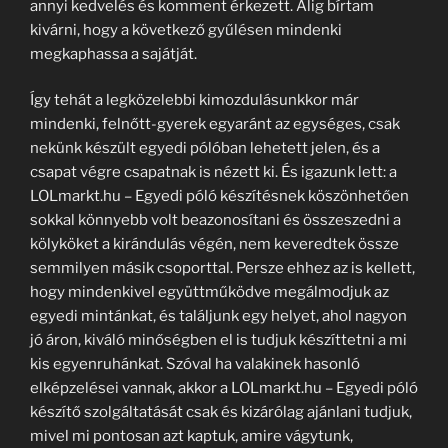
annyi kedvelés és komment érkezett. Alig bírtam
kivárni, hogy a következő gyűlésen mindenki
megkaphassa a sajátját.
Így tehát a legközelebbi kimozdulásunkkor már
mindenki, felnőtt-gyerek egyaránt az egységes, csak
nekünk készült egyedi pólóban lehetett jelen, és a
csapat végre csapatnak is nézett ki. És igazunk lett: a
LOLmarkt.hu – Egyedi póló készítésnek köszönhetően
sokkal könnyebb volt beazonosítani és összeszedni a
kölyköket a kirándulás végén, nem keveredtek össze
semmilyen másik csoporttal. Persze ehhez az is kellett,
hogy mindenkivel együttműködve megálmodjuk az
egyedi mintánkat, és találjunk egy helyet, ahol nagyon
jó áron, kiváló minőségben el is tudjuk készíttetni a mi
kis egyenruhánkat. Szóval ha valakinek hasonló
elképzelései vannak, akkor a LOLmarkt.hu – Egyedi póló
készítő szolgáltatását csak és kizárólag ajánlani tudjuk,
mivel mi pontosan azt kaptuk, amire vágytunk,