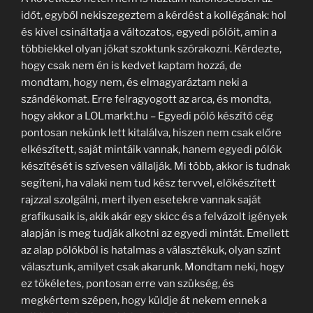
időt, egyből nekiszegeztem a kérdést a kollégának: hol
és kivel csináltatja a változatos, egyedi pólóit, amin a
többiekkel olyan jókat szoktunk szórakozni. Kérdezte,
hogy csak nem én is kedvet kaptam hozzá, de
mondtam, hogy nem, és elmagyaráztam neki a
szándékomat. Erre felragyogott az arca, és mondta,
hogy akkor a LOLmarkt.hu – Egyedi póló készítő cég
pontosan nekünk lett kitalálva, hiszen nem csak előre
elkészített, saját mintáik vannak, hanem egyedi pólók
készítését is szívesen vállalják. Mi több, akkor is tudnak
segíteni, ha valaki nem tud kész tervvel, előkészített
rajzzal szolgálni, mert ilyen esetekre vannak saját
grafikusaik is, akik akár egy skicc és a felvázolt igények
alapján is meg tudják alkotni az egyedi mintát. Emellett
az alap pólókból is hatalmas a választékuk, olyan színt
választunk, amilyet csak akarunk. Mondtam neki, hogy
ez tökéletes, pontosan erre van szükség, és
megkértem szépen, hogy küldje át nekem ennek a