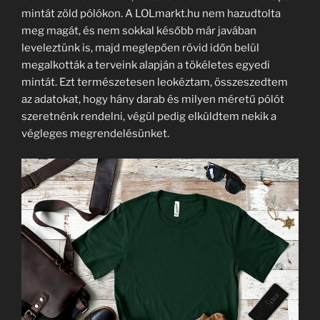
mintát zöld pólókon. A LOLmarkt.hu nem hazudtolta
meg magát, és nem sokkal később már javában
leveleztünk is, majd meglepően rövid időn belül
megalkották a terveink alapján a tökéletes egyedi
mintát. Ezt természetesen leokéztam, összeszedtem
az adatokat, hogy hány darab és milyen méretű pólót
szeretnénk rendelni, végül pedig elküldtem nekik a
végleges megrendelésünket.