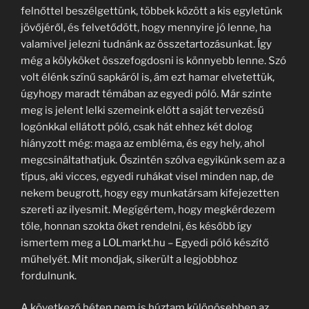
felnőttel beszélgettünk, többek között a kis egyletünk
jövőjéről, és felvetődött, hogy mennyire jó lenne, ha
valamivel jelezni tudnánk az összetartozásunkat. Így
még a kölyköket összefogdosni is könnyebb lenne. Szó
volt élénk színű sapkáról is, ám ezt hamar elvetettük,
úgyhogy maradt témában az egyedi póló. Már szinte
meg is jelent lelki szemeink előtt a saját tervezésű
logónkkal ellátott póló, csak hát ehhez két dolog
hiányzott még: maga az embléma, és egy hely, ahol
megcsináltathatjuk. Őszintén szólva egyikünk sem az a
típus, aki vicces, egyedi ruhákat visel minden nap, de
nekem beugrott, hogy egy munkatársam kifejezetten
szereti az ilyesmit. Megígértem, hogy megkérdezem
tőle, honnan szokta őket rendelni, és később így
ismertem meg a LOLmarkt.hu – Egyedi póló készítő
műhelyét. Mit mondjak, sikerült a legjobbhoz
fordulnunk.
A következő héten nem is húztam különösebben az