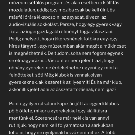
múzeum sétálós program, és alap esetben a kiállítás
mozdulatlan, addig egy moziba csak be kell ülni, és
másfél órára kikapcsolni az agyadat, élvezni az
audiovizuális sokkolást. Persze, hogy egy gyerek vagy
fiatal az ingergazdagabb élményt fogja választani.
Pedig ahelyett, hogy rákeresnének fotókra egy-egy
híres tárgyról, egy múzeumban akár magát a műkincset
is megnézhetnék. De tudom, soha nem fogom egynek
se elmagyarázni… Viszont ez nem jelenti azt, hogy
néhány gyereket ne érdekelhetne ugyanúgy, mint a
felnőtteket, sőt! Még klubok is vannak olyan
gyerekeknek, akik szeretik az ilyesmit! És ha már klub,
akkor illik jelét adni az összetartozásnak, nem igaz?
Pont egy ilyen alkalom kapcsán jött az egyedi klubos
póló ötlete, mikor a gyerekekkel egy kiállításra
mentünk el. Szerencsére már nekik is van annyi
rutinjuk, hogy nem kell folyamatosan a sarkukban
loholni, hogy ne nyúljanak hozzá semmihez. A többi