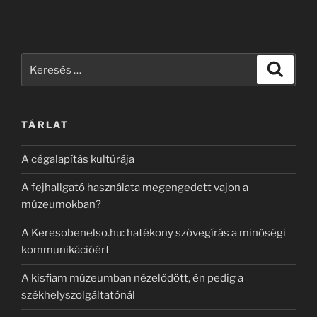
Keresés
Keresé
a
következő
kifejezésre:
TÁRLAT
A cégalapítás kultúrája
A fejhallgató használata megengedett vajon a
múzeumokban?
A Keresobenelso.hu: hatékony szövegírás a minőségi
kommunikációért
A kisfiam múzeumban nézelődött, én pedig a
székhelyszolgáltatónál