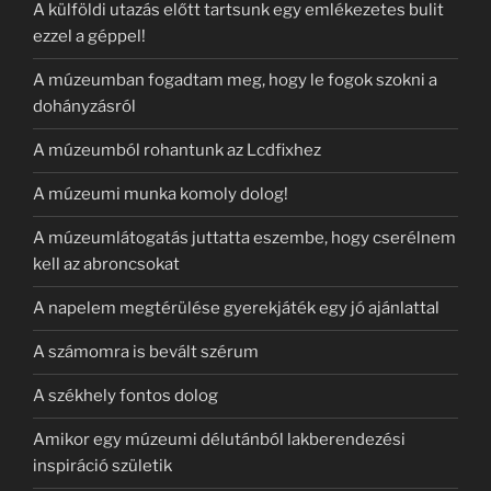
A külföldi utazás előtt tartsunk egy emlékezetes bulit
ezzel a géppel!
A múzeumban fogadtam meg, hogy le fogok szokni a
dohányzásról
A múzeumból rohantunk az Lcdfixhez
A múzeumi munka komoly dolog!
A múzeumlátogatás juttatta eszembe, hogy cserélnem
kell az abroncsokat
A napelem megtérülése gyerekjáték egy jó ajánlattal
A számomra is bevált szérum
A székhely fontos dolog
Amikor egy múzeumi délutánból lakberendezési
inspiráció születik