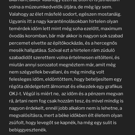
volna a múzeumkedvelők útjára, de még így sem.
Valahogy az élet másfelé sodort, egészen mostanáig.
Ugyanis itt a nagy karanténolásokban hirtelen olyan
temérdek időm lett mint még soha ezelőtt, maximum
óvodás koromban, bár már akkor is nagyon sok szabad
percemet elvette az építőkockázás, és a hercegnős
mesék hallgatása. Szóval ezt a hirtelen rám zúduló
szabadidőt szerettem volna értelmesen eltölteni, és
miután annyi sorozatot megnéztem már, amit még
nem szégyellek bevallani, és még mindig volt
felesleges időm, eldöntöttem, hogy beteljesítem egy
régóta dédelgetett álmomat és elkezdek egy grafikus
OKJ-t. Végül is miért ne, az időm és a pénzem megvan
rá, ártani nem fog csak hozzám tesz, és mivel mindig is
nagyon érdekelt, ennél jobb alkalom nem is lehetne, a
megvalósításra, mert a béke időkben élt életem olyan
zsúfolt, hogy levegőt se kapnék, ha még egy sulit is
bebiggyesztenék.