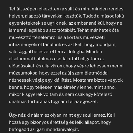
Tehát, szépen elkezdtem a sulit és mint minden rendes
helyen, alapozó tárgyakkal kezdtük. Tudod a másodfokú
egyenleteknek se ugrik neki az ember anélkül, hogy ne
ismerné legalább a szorzótáblát. Tehát már hetek óta
művészttörténelemről és a kortárs művészeti
intézményekről tanulunk és azt kell, hogy mondjam,
valósággal beleszerettem a dologba. Minden
alkalommal hatalmas csodálattal hallgatom az
előadásokat, és alig várom, hogy végre lehessen menni
múzeumokba, hogy ezzel az új szemléletmóddal
nézhessek végig egy kiállítást. Mostanra biztos vagyok
benne, hogy teljesen más élmény lenne, mint anno,
mikor kisgyerek voltam és nem csak egy kötelező
unalmas tortúrának fognám fel az egészet.
Úgy néz ki nálam ez olyan, mint egy soul lemez. Kell
hozzá egy bizonyos érettség és lelki állapot, hogy
befogadd az igazi mondanivalóját.