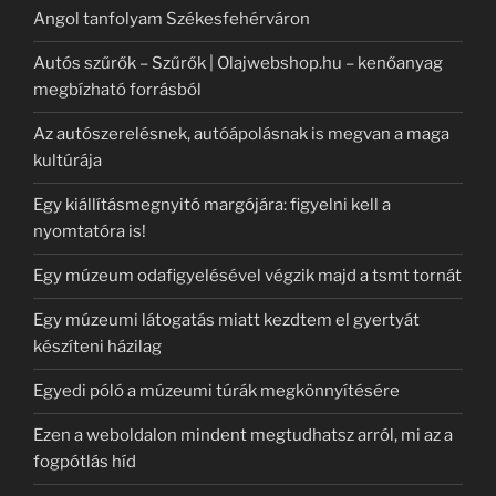
Angol tanfolyam Székesfehérváron
Autós szűrők – Szűrők | Olajwebshop.hu – kenőanyag
megbízható forrásból
Az autószerelésnek, autóápolásnak is megvan a maga
kultúrája
Egy kiállításmegnyitó margójára: figyelni kell a
nyomtatóra is!
Egy múzeum odafigyelésével végzik majd a tsmt tornát
Egy múzeumi látogatás miatt kezdtem el gyertyát
készíteni házilag
Egyedi póló a múzeumi túrák megkönnyítésére
Ezen a weboldalon mindent megtudhatsz arról, mi az a
fogpótlás híd