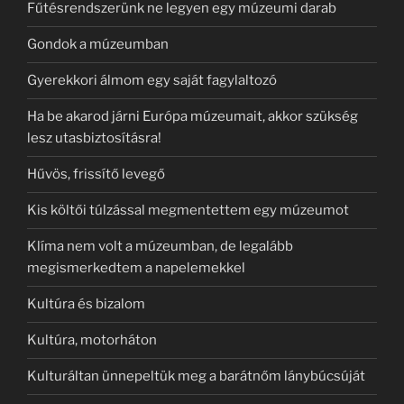
Fűtésrendszerünk ne legyen egy múzeumi darab
Gondok a múzeumban
Gyerekkori álmom egy saját fagylaltozó
Ha be akarod járni Európa múzeumait, akkor szükség
lesz utasbiztosításra!
Hűvös, frissítő levegő
Kis költői túlzással megmentettem egy múzeumot
Klíma nem volt a múzeumban, de legalább
megismerkedtem a napelemekkel
Kultúra és bizalom
Kultúra, motorháton
Kulturáltan ünnepeltük meg a barátnőm lánybúcsúját