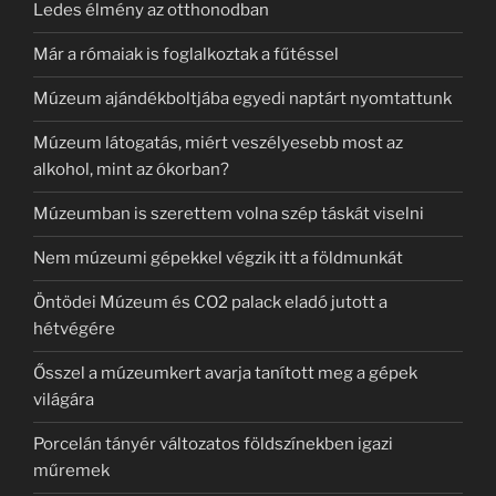
Ledes élmény az otthonodban
Már a rómaiak is foglalkoztak a fűtéssel
Múzeum ajándékboltjába egyedi naptárt nyomtattunk
Múzeum látogatás, miért veszélyesebb most az
alkohol, mint az ókorban?
Múzeumban is szerettem volna szép táskát viselni
Nem múzeumi gépekkel végzik itt a földmunkát
Öntödei Múzeum és CO2 palack eladó jutott a
hétvégére
Ősszel a múzeumkert avarja tanított meg a gépek
világára
Porcelán tányér változatos földszínekben igazi
műremek