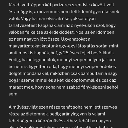
fáradt volt, éppen két parizeres szendvics között volt
és amúgy is, a múzeumok nem feltétlenül gyerekeknek
valók. Vagy ha már elviszik őket, akkor olyan
tárlatvezetést kapjanak, ami az ő nyelvükön szól, hogy
valóban felkeltse az érdeklődést. Nos, az én időmben
ez nem nagyon jött össze. Ugyanazokat a
magyarázatokat kaptunk egy-egy látogatás során, mint
amit most is kapnék, ha így 25 éves fejjel besétálnék.
Pedig, ha belegondolok, mennyi szuper helyen jártam
és nem is figyeltem oda, hogy mennyi szuper érdekes
dolgot mondanak el, miközben csak bambultam a nagy
bogár szemeimmel és a két kis copfommal, és csak az
maradt meg, hogy soha nem szabad fényképezni sehol
sem.
A művészvilág ezen része tehát soha nem lett szerves
része az életemnek, pedig aránylag van is valami
tehetségem a képzőművészethez, tehát ha nagyon
akarnám, akkor valahogy ezen az úton el is juthattam