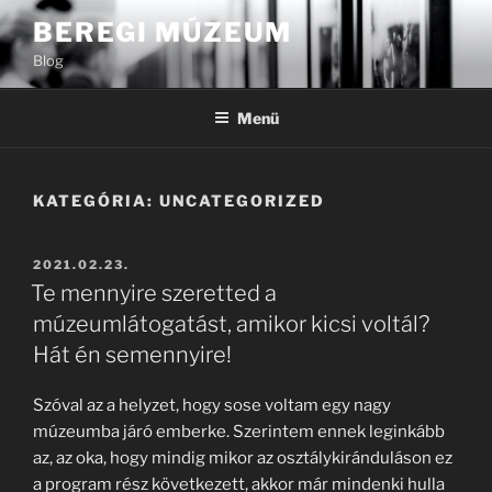
Tartalomhoz
BEREGI MÚZEUM
Blog
Menü
KATEGÓRIA:
UNCATEGORIZED
BEKÜLDVE:
2021.02.23.
Te mennyire szeretted a
múzeumlátogatást, amikor kicsi voltál?
Hát én semennyire!
Szóval az a helyzet, hogy sose voltam egy nagy
múzeumba járó emberke. Szerintem ennek leginkább
az, az oka, hogy mindig mikor az osztálykiránduláson ez
a program rész következett, akkor már mindenki hulla